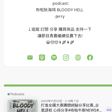
  podcast: 

布啦狄海珥 BLOODY HELL 

-Jerry 

↓追蹤 訂閱 分享 購買商品 支持一下 

讓節目青農繼續從農下去!

😀🤠🤠👨‍🌾👩‍🌾
綠植工作室IG
綠植工作室FB
綠植工作室蝦皮
綠植商品社團