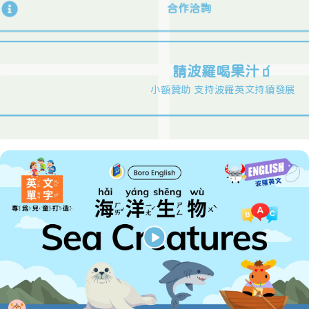
合作洽詢
請波羅喝果汁🧃
小額贊助 支持波羅英文持續發展
波羅英文 X Happy Learning with Boro
網站