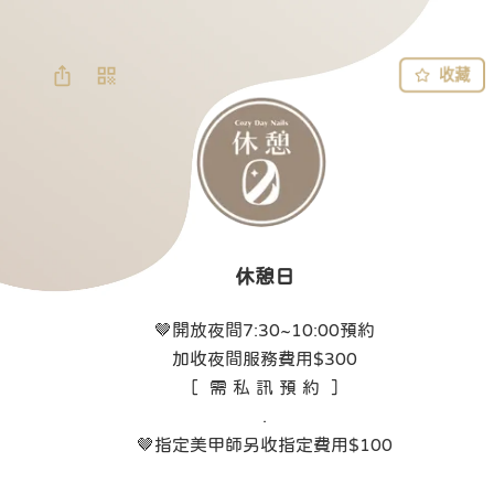
收藏
休憩日
🤎開放夜間7:30~10:00預約

加收夜間服務費用$300

［  需 私 訊 預 約  ］

.

🤎指定美甲師另收指定費用$100
