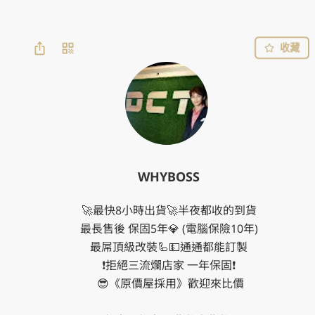
收藏
WHYBOSS
🚀最快8小時出貨🚀半夜都收的到貨

最長售後 保固5年💎 (電腦保險10年)

最屌頂級改裝🦾💵通通都能訂製

❗️拒絕三流爛店家 一年保固❗️

 😎《原價屋採用》歡迎來比價
