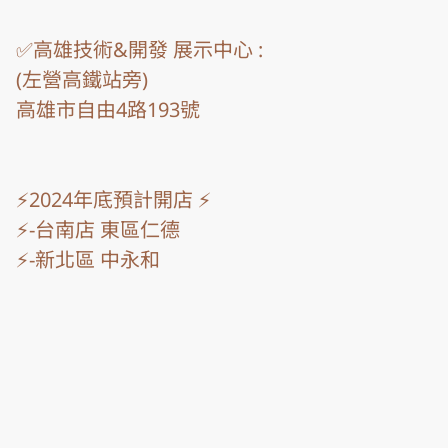
✅高雄技術&開發 展示中心 :

(左營高鐵站旁)

高雄市自由4路193號

⚡2024年底預計開店 ⚡

⚡-台南店 東區仁德

⚡-新北區 中永和

教育部 直轄六都 電競賽事合作 - 提供獎金/資助 百萬
合作單位 : 教育部/直轄六都縣市/YAHOO/ACER
AHQ 電競團隊 電腦建置 調整
2024年 顧問聘書  桃園市 警局顧問
贊助 推廣 動漫發展 桃園市長 授證