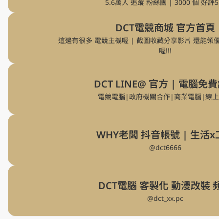
5.6萬人 追蹤 粉絲團 | 3000 個 好評
DCT電競商城 官方首頁
這邊有很多 電競主機喔 | 截圖收藏分享影片 還能領優
喔!!!
DCT LINE@ 官方 | 電腦免
電競電腦|政府機關合作|商業電腦|線
WHY老闆 抖音帳號 | 生活
@dct6666
DCT電腦 客製化 動漫改裝 
@dct_xx.pc