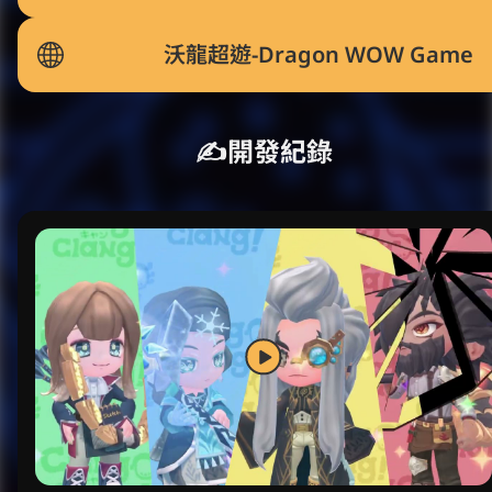
沃龍超遊-Dragon WOW Game
✍️開發紀錄
鏘鏘鏘-藝術派對-米開朗基羅篇