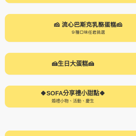
點擊圖片即可進入訂購表單
🧀 流心巴斯克乳酪蛋糕🧀
９種口味任君挑選
點擊圖片即可進入訂購表
🍰生日大蛋糕🍰
5-8吋造型戚風蛋糕
吉約拉巴斯克乳酪蛋糕
🍀SOFA分享禮小甜點🍀
婚禮小物、活動、慶生
棒棒造型戚風蛋糕
半圓盒裝戚風小蛋糕
兩入半圓戚風蛋糕小禮盒
常溫夾心棒棒餅乾
單包裝常溫餅乾(1-3入)
童樂樂分享禮盒