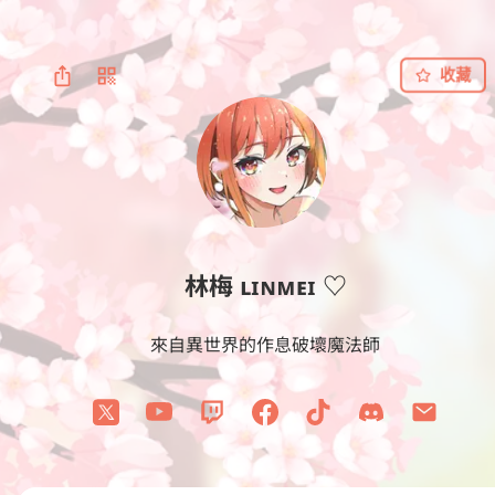
收藏
林梅 ʟɪɴᴍᴇɪ ♡
來自異世界的作息破壞魔法師