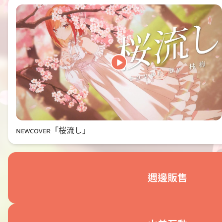
ɴᴇᴡᴄᴏᴠᴇʀ「桜流し」
週邊販售