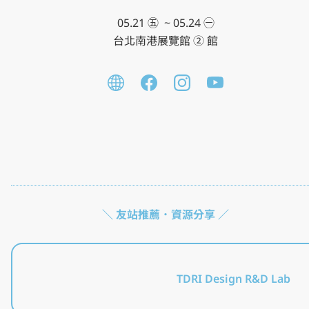
05.21 ㊄ ​ ~ 05.24 ㊀

台北南港展覽館 ② 館
2027年度主題公佈
這裡報名，內有詳細場次與活動資訊！
金 點 新 秀 設 計 獎 看 這 邊
新 一 代 設 計 產 學 合 作 直 達 電 梯
＼ 友站推薦．資源分享 ／
TDRI Design R&D Lab