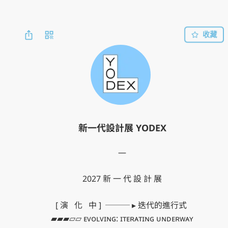
收藏
新一代設計展 YODEX
—

2027 新 一 代 設 計 展

[ 演 ​ ​ 化 ​ ​ 中 ] ​ ─── ▸ 迭代的進行式 

▰▰▰▱▱ ᴇᴠᴏʟᴠɪɴɢ: ɪᴛᴇʀᴀᴛɪɴɢ ᴜɴᴅᴇʀᴡᴀʏ
