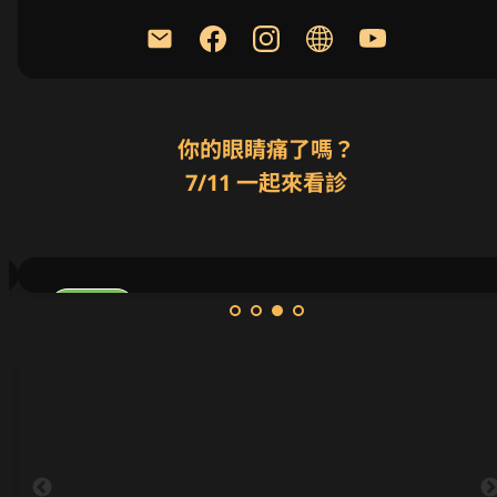
你的眼睛痛了嗎？

7/11 一起來看診
訂閱支持
獨家
親簽