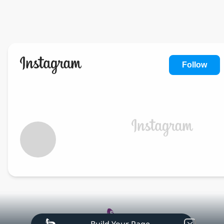
🛁法式純素有機生活
Lofan無鋼圈內衣
法國黑棗精
Oolab良杯
FM減壓鞋
Follow
Instagram