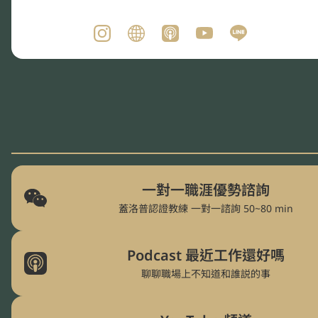
👆🏻立即報名｜八月場早鳥、雙人優惠
一對一職涯優勢諮詢
蓋洛普認證教練 一對一諮詢 50~80 min
Podcast 最近工作還好嗎
聊聊職場上不知道和誰説的事