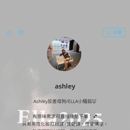
收藏
ashley
Ashley反差母狗/ELLA小騷狐🦊

有原味需求可直接連結下單！💕

另有男性化妝打扮課+性愛課，性愛講座，
