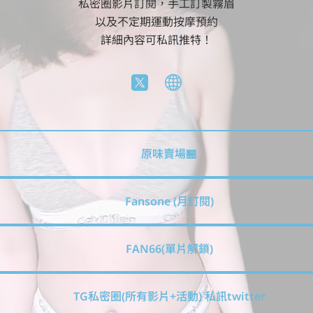
私密圈影片訂閱，手工訂製霧眉

以及不定期運動按摩預約

詳細內容可私訊推特！
原味賣場🏪
Fansone (月訂閱)
FAN66(單片解鎖)
TG私密圈(所有影片+活動) 私訊twitter