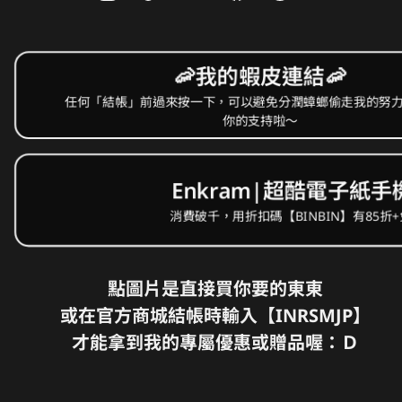
🦐我的蝦皮連結🦐
任何「結帳」前過來按一下，可以避免分潤蟑螂偷走我的努力 T
你的支持啦～
Enkram|超酷電子紙手
消費破千，用折扣碼【BINBIN】有85折
點圖片是直接買你要的東東

或在官方商城結帳時輸入【INRSMJP】

才能拿到我的專屬優惠或贈品喔：Ｄ
Luna Ultra 畫質玩家
GO Ultra 玩法最多
Mic Pro 首創自訂螢幕
Insta360 X5 全景之王