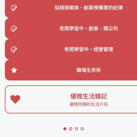
協槓接案族、創業預備軍的紀律
老闆學習中。創業、開公司
老闆學習中。經營管理
職場生存術
優雅生活雜記
優雅阿姨的生活片段
宜
蘭
日本 瀨戶內海｜瀨戶內國際藝術祭跳島行程記錄｜直島 豐島 女木島 男
礁
KOOK
五峰
溪
旗瀑
瀨戶內國際藝術祭跳島
五