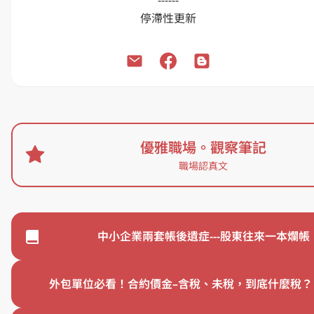
------

停滯性更新
[方格子留言]或[下方合作邀約來信] 索取瀨戶內藝術祭小島地
2025 瀨戶內國際藝術祭
優雅職場。觀察筆記
職場認真文
EP82 笨蛋！重點不在IPO | 💃優
EP79 ERP企業資源規劃系統比
雅職場
比
創業募資
經營管理
中小企業兩套帳後遺症---股東往來一本爛帳
外包單位必看！合約價金–含稅、未稅，到底什麼稅？