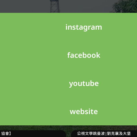
instagram
facebook
youtube
website
農訓雜誌398期—找尋麻芛_【農訓
協會】
公視文學跳曼波|劉克襄及大堡