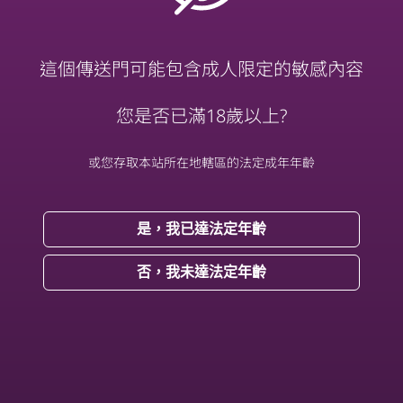
這個傳送門可能包含成人限定的敏感內容
您是否已滿18歲以上?
Twitter
我的日常發瘋和隨手拍
或您存取本站所在地轄區的法定成年年齡
Fansone
是，我已達法定年齡
無碼專區（因故暫停更新不定期回歸）
否，我未達法定年齡
📅純約會預約通道💕💕