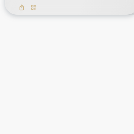
我
們
希
望
那
公司負責人
些
收
藏
品
公司創辦緣由
能
不
被
遺
異業合作洽詢
棄、
遺
留、
遺
忘，
能
繼