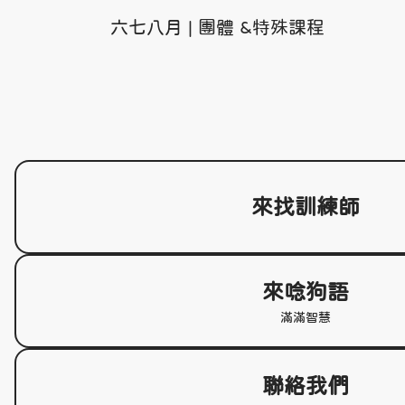
六七八月 | 團體 &特殊課程
小朋友 & 大狗狗互動班：阿德老師×示範犬媚媚_暑期班（6-8 月）
狗狗室內樂園體驗：挑戰關卡、狗界迪士尼來啦！｜第 3 期（7/12、
7/26）
台中暑期團體班：幼犬班（7、8 月期）& 散步全修班，週日雙時段開
課！
台中
來找訓練師
來唸狗語
滿滿智慧
聯絡我們