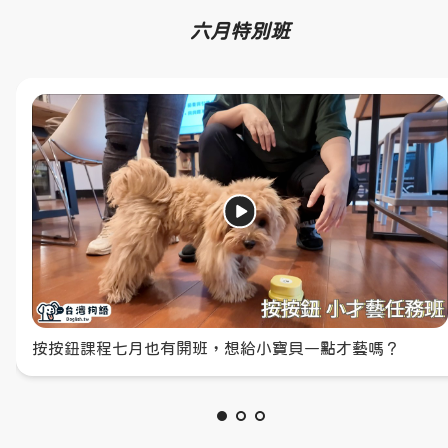
六月特別班
六、七、八月班一起報名中！歡迎喜歡狗狗的小朋友一起
按按鈕課程七月也有開班，想給小寶貝一點才藝嗎？
來！