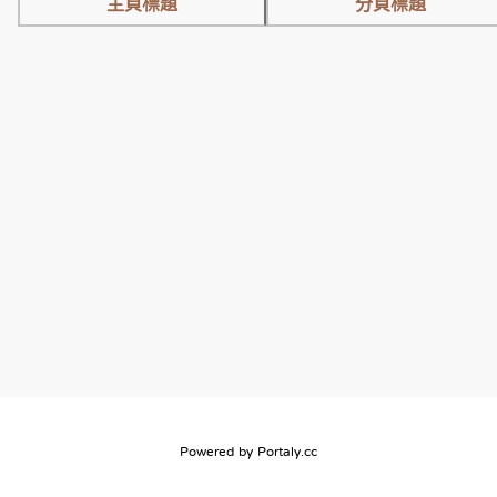
主頁標題
分頁標題
【 雪莉與朵栗 - 搬家囉】
👉🏻 點擊前往新團購連結 👈🏻
Powered by
Portaly.cc