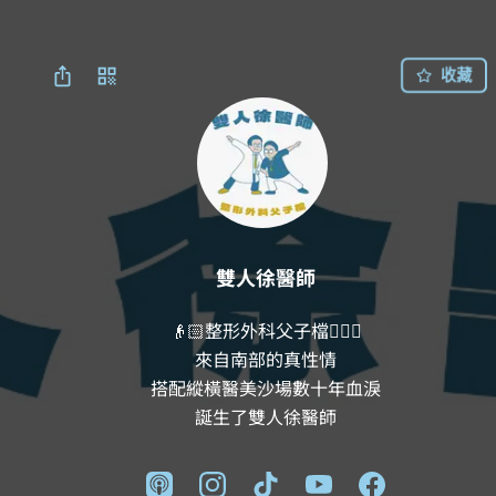
收藏
雙人徐醫師
👴🏻整形外科父子檔🧔🏻‍♂️

來自南部的真性情

搭配縱橫醫美沙場數十年血淚

誕生了雙人徐醫師