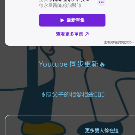
Youtube 同步更新🔥
👴🏻父子的相愛相殺🧔🏻‍♂️
更多雙人徐在這