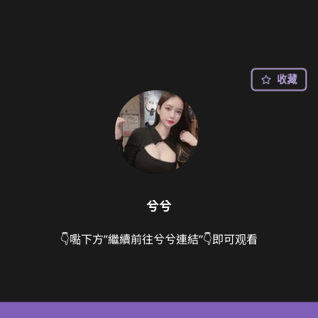
收藏
兮兮
👇嚸下方”繼續前往兮兮連結”👇即可观看