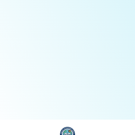
與
縣
政
府
持續
合
增設
作
辦公
加
室據
入
點
社
常見Ｑ＆Ａ
創
基
加入Line官方帳號
地