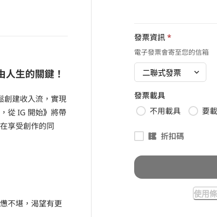
發票資訊
*
電子發票會寄至您的信箱
由人生的關鍵！
發票載具
輕鬆創建收入流，實現
不用載具
要
從 IG 開始
》
將帶
在享受創作的同
折扣碼
使用條
憊不堪，渴望有更