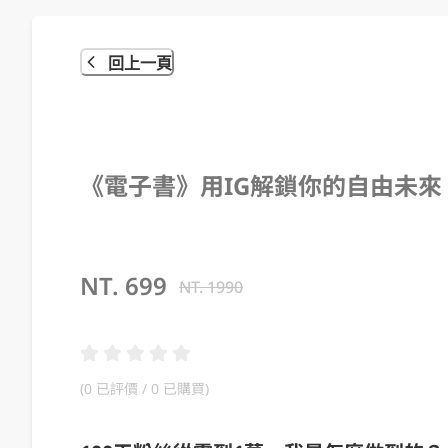
回上一頁
《電子書》用IG解鎖你的自由未來
NT.
699
NT.
1990
(
0 已評價
/ 0 已購買
)