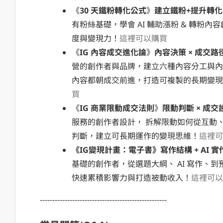
《
30 天鐵粉轉化公式
》
建立鐵粉+提升轉化
有粉絲基礎，學會 AI 輔助漲粉 & 轉粉
度與變現力！
這裡可以購買
《
IG 內容成交進化論
》
內容決策 × 成交路
營的創作者與品牌，建立六種內容分工與內
內容都朝成交前進，打造可複製的長期變現
買
《
IG 商業限動成交法則
》
限動判斷 × 成交
服務的創作者設計， 拆解限動如何從互動
判斷，建立可長期運作的變現思維！
這裡可
《IG變現計畫：電子書》寫作結構 + AI 
基礎的創作者，從選題大綱、 AI 寫作、
快速累積影響力與打造被動收入！
這裡可以
---------------------------------------------------