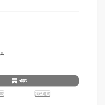
載具
確認
款
我已購買