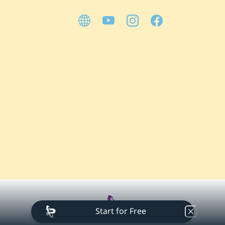
Solces寶寶絨毛吊飾-花花套裝
萬瑪奔騰卡牌｜單包/一中盒
好長好長的Solces特濃貓草玩具
後宮絨毛胸章-盲抽
純棉短T-阿瑪抱緊處理
純棉短T-萬瑪奔騰
Start for Free