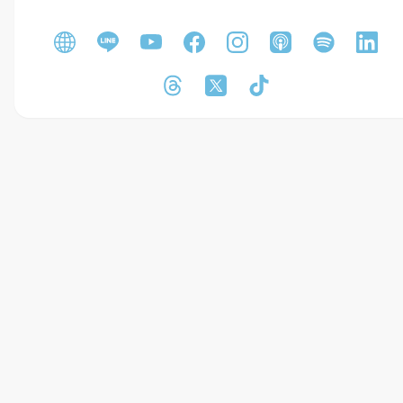
YOUTUBE 6萬訂閱
金
融
貸
款
知
二胎房貸、車貸、微型企業貸款
識
&
時
事
案
例
解
析