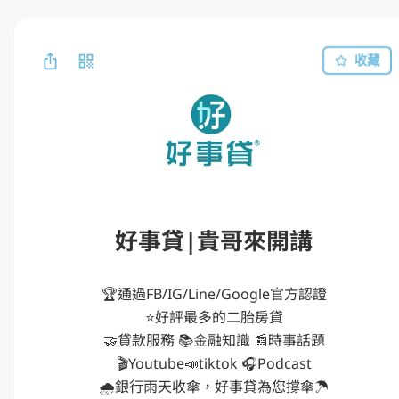
收藏
好事貸|貴哥來開講
🏆️通過FB/IG/Line/Google官方認證

⭐️好評最多的二胎房貸

🤝貸款服務 📚金融知識 📰時事話題

🎬Youtube📣tiktok 🎧Podcast

🌧️銀行雨天收傘，好事貸為您撐傘☂️