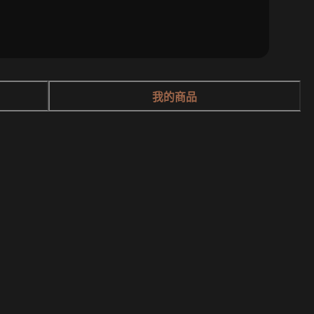
我的商品
先看】 一日生活重啟體驗營S2
夏日北部玩水景點☀️
「野溪地點」- 逃離城市計畫