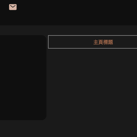
主頁標題
【🌴搶