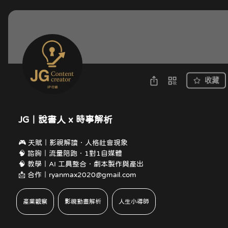
收藏
JG｜說書人 x 時事解析
🎮 天賦｜影視解讀．人格社會現象

🧠 諮詢｜流量陪跑．1對1自媒體

🧠 教學｜AI 工具整合．劇本製作與產出

📩 合作｜ryanmax2020@gmail.com
產業觀察
影視動畫解析
人生小導師