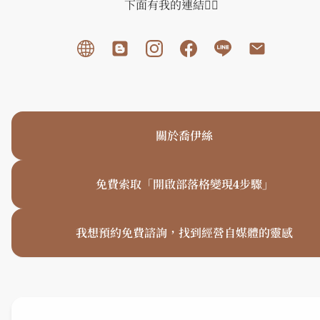
下面有我的連結👇🏻
勝女喬伊絲 JoyceWin - 微旅生活 | 個人成長 | 斜槓筆記
關於喬伊絲
免費索取「開啟部落格變現4步驟」
我想預約免費諮詢，找到經營自媒體的靈感
經營自媒體、找成就感、小額創業人，互相交流成長
了解更多