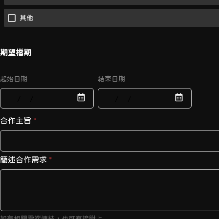
其他
期望檔期
起始日期
結束日期
合作主旨
*
簡述合作需求
*
如有相關雲端連結，也可直接附上