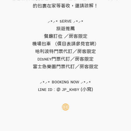
的包裹在家等著收，還請諒解！

⸝⋆⸝⋆ sᴇʀᴠᴇ ⸝⋆⸝⋆

旅遊推薦

餐廳訂位 ／房客限定

機場包車 （價目表請參見官網）

哈利波特門票代訂／房客限定

ᴅɪsɴᴇʏ門票代訂／房客限定

富士急樂園門票代訂／房客限定

⸝⋆⸝⋆ ʙᴏᴏᴋɪɴɢ ɴᴏᴡ ⸝⋆⸝⋆

ʟɪɴᴇ ɪᴅ : @ ᴊᴘ_ᴋʜʙʏ (小寫)