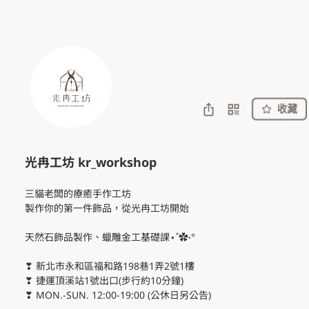
收藏
光冉工坊 kr_workshop
三貓老闆的療癒手作工坊

製作你的第一件飾品，從光冉工坊開始

天然石飾品製作、蠟雕金工基礎課⋆˚✿˖°

❣ 新北市永和區福和路198巷1弄2號1樓

❣ 捷運頂溪站1號出口(步行約10分鐘)

❣ MON.-SUN. 12:00-19:00 (公休日另公告)