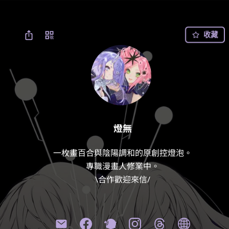
收藏
燈無
一枚畫百合與陰陽調和的原創控燈泡。

專職漫畫人修業中。

\合作歡迎來信/
