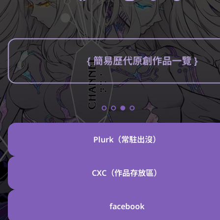
魅惑之誓 聖潔夜魔與負罪修士的悖德考驗-燈無｜Renta！亂搭
{ 簡易歷代原創作品一覽 }
神
生
分靈軼聞│關於神像開光之前的那些絮語
軼
聞
電子
│
書版
電子書版
大
貓
虎
Plurk（常駐出沒）
爺
自
由
的
CXC（作品存放區）
前
世
今
facebook
生