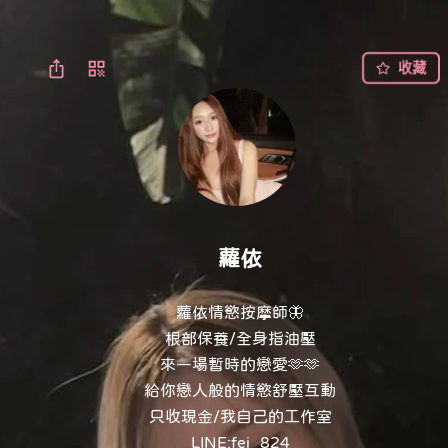
收藏
蘿依
蘿依情慾按摩師🦋

根部保養/全身指油壓

來一場暫時的戀愛🫶🫶

給你戀人般的情慾舒壓互動

只收現金/我自己的工作室

LINE:fei_824