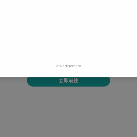
您即將開啟連結：
https://forms.gle/HgGyuEWEEnrrDAQT6
您即將離開 Portaly 並造訪外部網站。
advertisement
立即前往