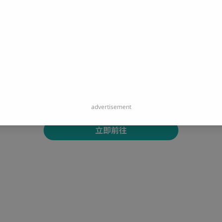
您即將開啟連結：
https://reurl.cc/AMXZoZ
您即將離開 Portaly 並造訪外部網站。
advertisement
立即前往