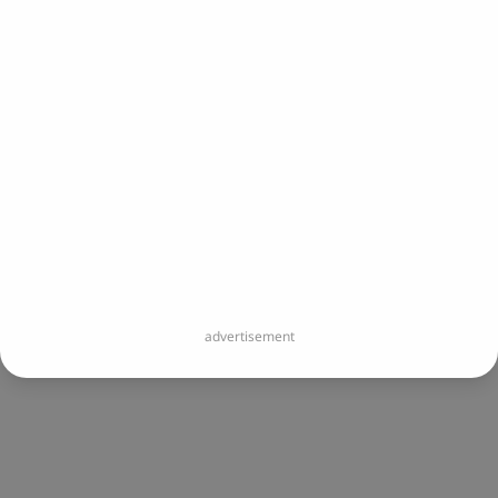
您即將開啟連結：
https://www.instagram.com/every_o
您即將離開 Portaly 並造訪外部網站。
立即前往
advertisement