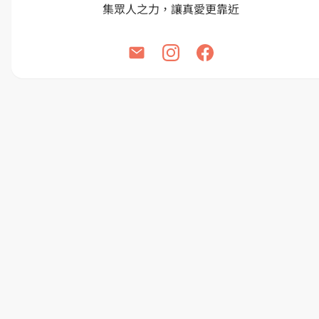
立即報名，抓住心緣分
你
是
哪
台
一
北
個
霞
呢？
海
城
隍
沒抽到大獎也沒關係，還有折價卷送給你
廟
太
X
感
快來抽粉色招財貓！ 即日起至2026/2/28或獎品抽完為止
謝
你
網友
你