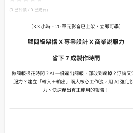
(
0 已評價
/ 0 已購買
)
（3.3 小時、20 單元影音已上架，立即可學）
顧問級架構 X 專業設計 X 商業說服力
省下 7 成製作時間
做簡報很花時間？AI 一鍵產出簡報，卻改到瘋掉？浮誇又
服力？建立「輸入＋輸出」兩大核心工作流，用 AI 強化
力、快速產出真正能用的報告！