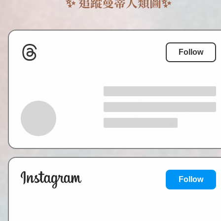
✨ 追蹤曼蒂人類圖✨
財
富
與
機
會
自
Follow
己
找
上
你！
Threads
Follow