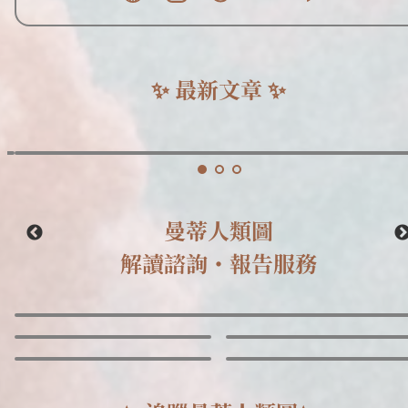
✨ 最新文章 ✨
別
再
人類圖九大能量中心對應顯化策略，找到你專屬的豐盛流動方式！
亂
許
願！
人類圖看顯化#3
掌
握
人
曼蒂人類圖

類
圖
解讀諮詢・報告服務
「內
在
2026 人類圖解讀 | 專業人類圖分析諮詢 ・ 報告服務｜曼蒂人類圖
權
威」，
讓
2026
的