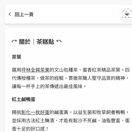
回上一頁
◜⁺ 關於｜茶糕點 ⁺◝
茶葉
選用
坪林全興茶業
的文山包種茶、蜜香紅茶精品茶葉。四
代傳授種茶、做茶的經驗，貫徹茶職人堅守品質的精神，
讓每一杯手上的茶傳遞出最佳風味。
紅土鹹鴨蛋
精挑
彰化一枚好蛋
的鹹蛋黃。以益生菌和牧草飼養鴨鴨，
並採用古法紅土醃漬，才能有鬆沙不死鹹、油脂豐富、蛋
香十足的好口感！