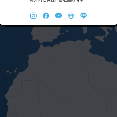
點
我
報
名
>>
戶外
療癒