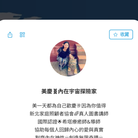
收藏
美慶🧬內在宇宙探險家
美一天都為自己歡慶🥂因為你值得

新北家庭照顧者協會🌈真人圖書講師

國際認證🌟希塔療癒師&導師

協助每個人回歸內心的愛與真實

對齊內在神性♾️創造無限奇蹟♾️