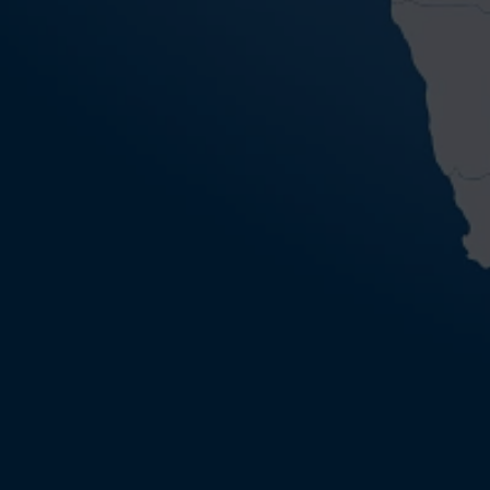
金字塔顯化豐盛冥想
【金錢靈氣】28天開春強運加持
(
0 已評價
/ 0 已購買
)
(
0 已評價
/ 0 已購買
)
NT.
888
NT.
2860
NT.
1900
NT.
3600
真棒，我要這個！
真棒，我要這個！
【豐盛讀書會】線上導讀
【金錢靈氣】三階導師線上證照
班