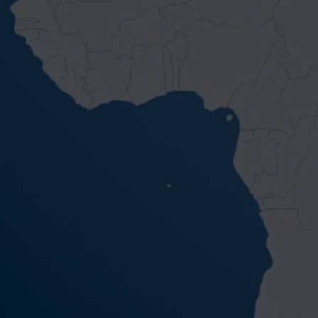
【星際馬雅13月亮曆】進階實體課程
(
0 已評價
/ 0 已購買
)
NT.
14000
NT.
16800
真棒，我要這個！