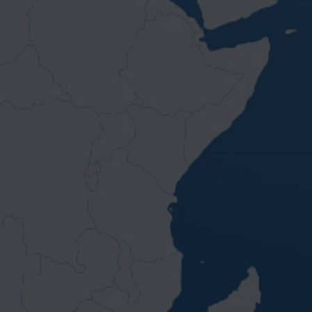
【星際馬雅13月亮曆】初階+進階實體課程合
報方案
(
0 已評價
/ 0 已購買
)
NT.
16800
NT.
20800
真棒，我要這個！