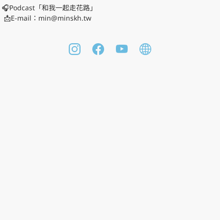
🎧Podcast「和我一起走花路」

Min 花花｜Line 社群 ✓ 每月線上昆達里尼冥想 ✓ 療癒讀書
三日溫柔陪伴挑戰 👉 點擊加入（密碼：520999
官方網站 / 瑜伽課程資訊
Facebook