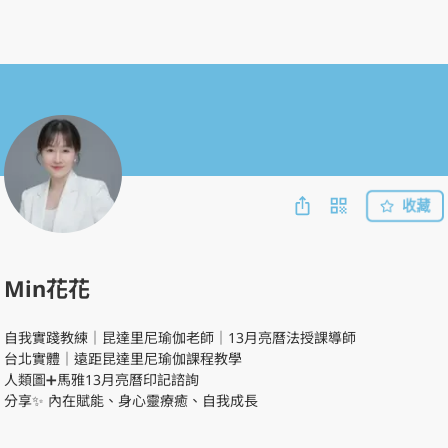
收藏
Min花花
自我實踐教練｜昆達里尼瑜伽老師｜13月亮曆法授課導師

台北實體｜遠距昆達里尼瑜伽課程教學

人類圖➕馬雅13月亮曆印記諮詢

分享✨ 內在賦能、身心靈療癒、自我成長
