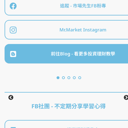
追蹤 - 市場先生FB粉專
Mr.Market Instagram
前往Blog - 看更多投資理財教學
美
股
給投資理財新手入門教學
入
門
美股
我的投資書單 - 超過40本好書
投資入門
-
懶
投資書單
人
包
FB社團 - 不定期分享學習心得