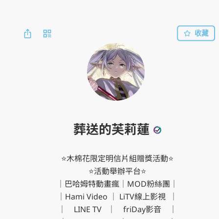
收藏
葬送的芙莉蓮
⭐️木棉花限定明信片組贈獎活動⭐️

⭐️活動舉辦平台⭐️

｜巴哈姆特動畫瘋｜MOD粉絲團｜

｜Hami Video ｜ LiTV線上影視  ｜

｜    LINE TV   ｜    friDay影音    ｜
