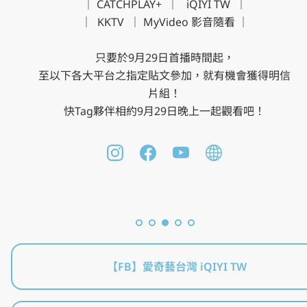
｜ CATCHPLAY+  ｜   iQIYI TW  ｜

｜  KKTV  ｜ MyVideo 影音隨看 ｜

⠀⠀⠀

只要於9月29日首播時間起，

至以下各大平台之指定貼文參加，就有機會獲得明信
片組！

快Tag夥伴相約9月29日晚上一起觀看吧！
【FB】愛奇藝台灣 iQIYI TW