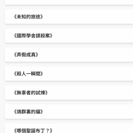
《未知的旅途》
《國際學舍謀殺案》
《弄假成真》
《殺人一瞬間》
《無辜者的試煉》
《鴿群裏的貓》
《哪個聖誕布丁？》