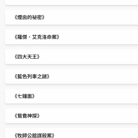
《煙囪的祕密》
《羅傑．艾克洛命案》
《四大天王》
《藍色列車之謎》
《七鐘面》
《鴛鴦神探》
《牧師公館謀殺案》