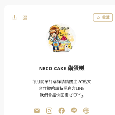
收藏
ɴᴇᴄᴏ ᴄᴀᴋᴇ 貓蛋糕
每月開單訂購詳情請關注 𝑰𝑮貼文

合作邀約請私訊官方LINE

我們會盡快回復٩(ˊᗜˋ*)و