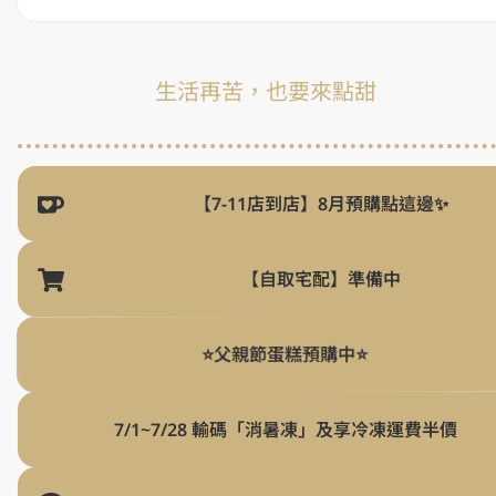
生活再苦，也要來點甜
【7-11店到店】8月預購點這邊✨
【自取宅配】準備中
⭐父親節蛋糕預購中⭐
7/1~7/28 輸碼「消暑凍」及享冷凍運費半價