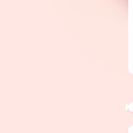
填寫閱讀心得 · 感謝您寶貴的心得
兔的故事《心得表單》