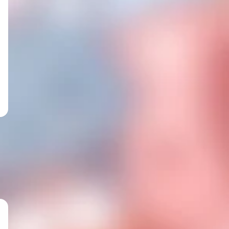
‪ 𝟔吋活頁卡冊．開賣中
𝑵𝒆𝒘 新品.ᐟ‪.ᐟ ‪N兔周邊商品