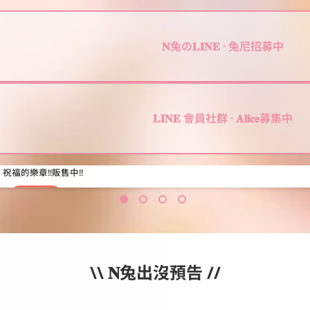
𝐍兔の𝐋𝐈𝐍𝐄 · 兔尼招募中
𝐋𝐈𝐍𝐄 會員社群 · 𝐀𝐥𝐢𝐜𝐞募集中
動
祝福的樂章!!販售中!!
起
乃
LINE主題
LINE
了!!N
動態
兔
貼圖
日
常
短
語
\\ 𝐍兔出沒預告 //
（上）