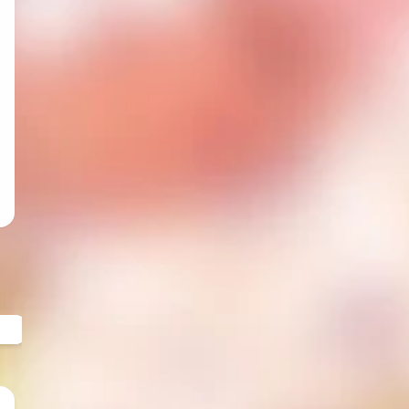
列
📖歡迎填寫閱讀心得 · 感謝您寶貴的心得
N兔的故事《心得表單》