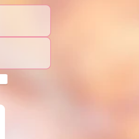
動起乃了!!N兔日常短語（上）
LINE動態貼圖