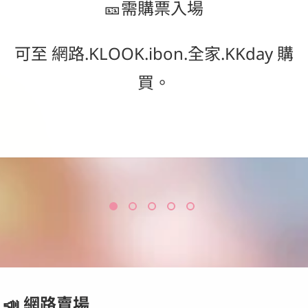
🎫需購票入場
可至 網路.KLOOK.ibon.全家.KKday 購
買。
𝟔
方糖迷你木製印章 (盲抽)
吋
活
𝑵𝒆𝒘
頁
新
𝑵𝒆𝒘 新品.ᐟ‪.ᐟ N兔周邊商品
卡
品.ᐟ‪.ᐟ
冊．
‪N兔
開
周邊
賣
商品
中
📣 網路賣場