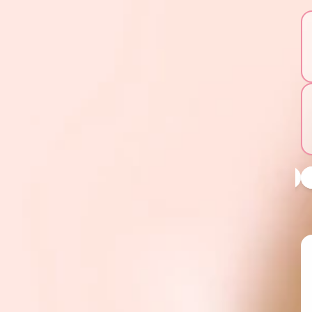
常
NE表情貼