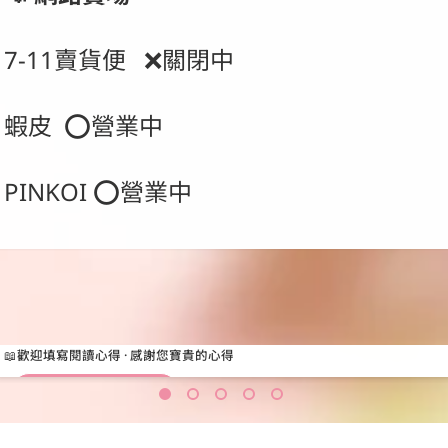
7-11賣貨便   ❌關閉中
蝦皮  ⭕營業中
PINKOI ⭕營業中
有你喝水杯 透明款 系列
有你喝水杯 保溫杯 系列
30W雙孔急速充電頭 系列
60WPD快充多合一圓形充電線 系
UniBank多功能快充磁吸無線行動
電源系列
韓國雙料四角防摔殼 系列
N兔 x Unicotn 聯名
N兔 x Unicotn 聯名
📖
N兔 x Unicotn 聯名
N兔 x Unicotn 聯名
📖歡迎填寫閱讀心得 · 感謝您寶貴的心得
歡
N兔 x Unicotn 聯名
N兔 x Unicotn 聯名
迎
N兔的故事《心得表單》
N兔
填
的故
寫
事
閱
《心
讀