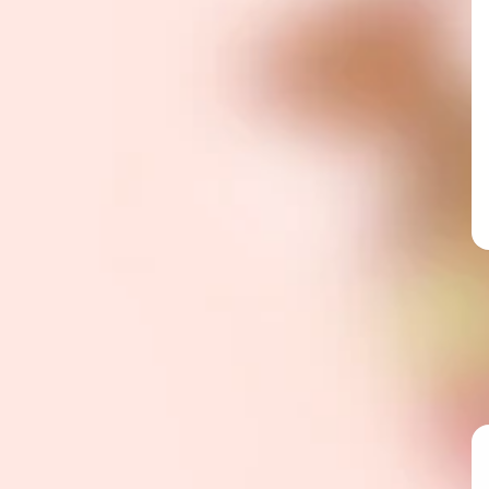
𝐈𝐏𝐄𝐍多用途夾筆
周邊商品