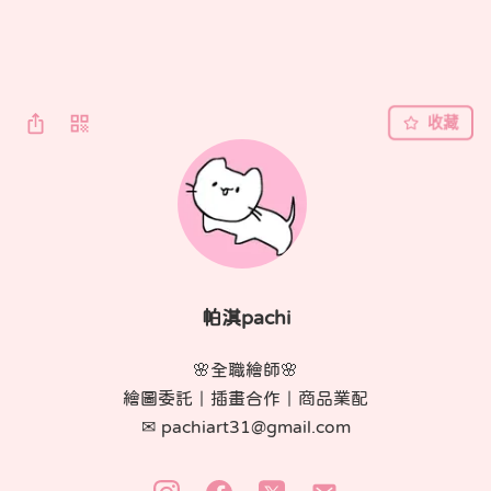
收藏
帕淇pachi
🌸全職繪師🌸

繪圖委託｜插畫合作｜商品業配

✉ pachiart31@gmail.com