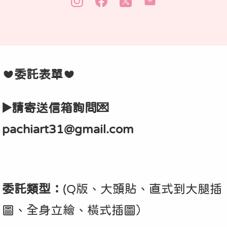
❤️委託表單❤️
▶️請寄送信箱詢問💌
pachiart31@gmail.com
委託類型：
(Q版、大頭貼、直式到大腿插
圖、全身立繪、橫式插圖）