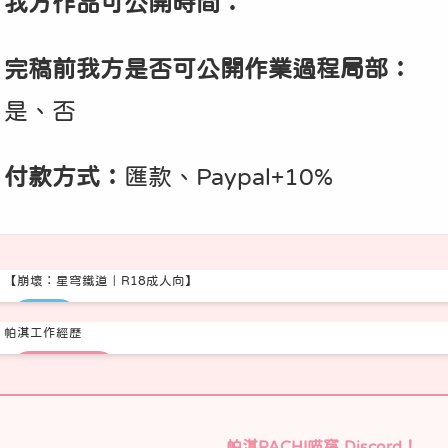
我方作品可公開時間：
完稿前我方是否可公開作業過程局部：
是、否
付款方式：
匯款、Paypal+10%
【崩壞：星穹鐵道｜R18成人向】
賣貨便
帕淇工作經歷
Pachi帕淇｜pixivFANBOX
歡迎商業合作
帕淇PACHI喵窩 Discord！