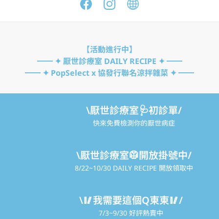
【活動進行中】

━━ ✦ 厭世診療室 DAILY RECIPE ✦ ━━

━━ ✦ PopSelect x 協發行聯名涼拌雜菜 ✦ ━━
\厭世診療室🩺初診單/
快來免費檢測你的厭世病症
\厭世診療室🥼開放掛號中/
8/22~10/30 DAILY RECIPE 開放領取中
\🥢我需要這個Q東東🥢/
7/3~9/30 好評熱賣中