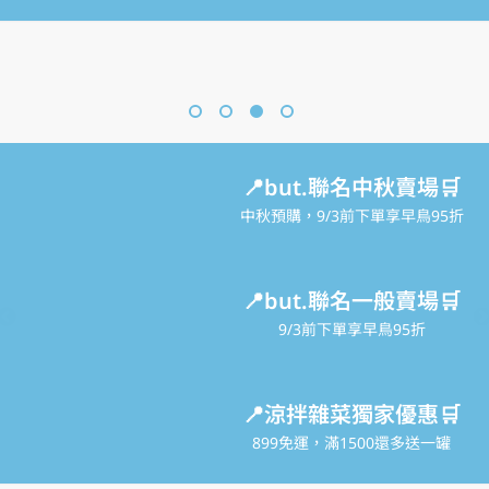
📍but.聯名中秋賣場🛒
中秋預購，9/3前下單享早鳥95折
📍but.聯名一般賣場🛒
9/3前下單享早鳥95折
📍涼拌雜菜獨家優惠🛒
899免運，滿1500還多送一罐
各式禮盒都在這裡🍰