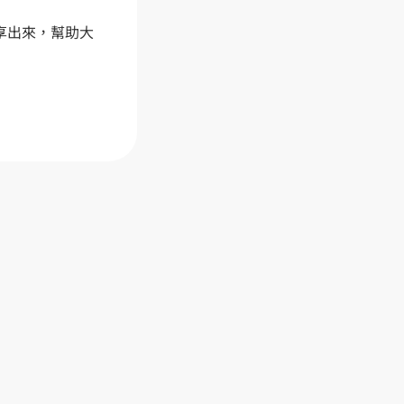
享出來，幫助大
資金流向操盤法
Skool