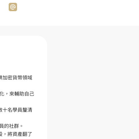
耕加密貨幣領域
我的社群
像化，來輔助自己
Richard價值視界
Richard價值視界
Line 社群
數十名學員釐清
部落格
熱門文章
員的社群。

股，將資產翻了